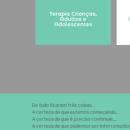
Terapia online ou
presencial
Terapia Crianças,
Adultos e
Adolescentes
De tudo ficaram três coisas…
A certeza de que estamos começando…
A certeza de que é preciso continuar…
A certeza de que podemos ser interrompido