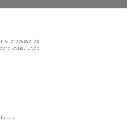
ar o processo de
 para construção
dades;