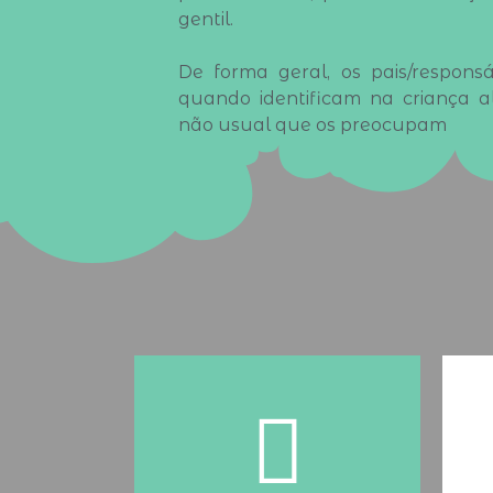
gentil.
De forma geral, os pais/respons
quando identificam na criança 
não usual que os preocupam