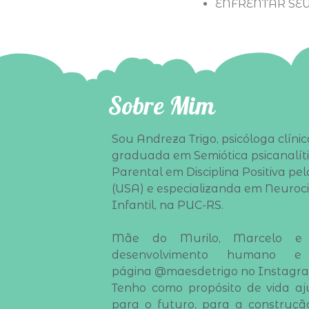
ENFRENTAR SE
Sobre Mim
Sou Andreza Trigo, psicóloga clínic
graduada em Semiótica psicanalít
Parental em Disciplina Positiva pela
(USA) e especializanda em Neuroc
Infantil, na PUC-RS.
Mãe do Murilo, Marcelo e 
desenvolvimento humano 
página
@maesdetrigo
no Instagr
Tenho como propósito de vida aj
para o futuro, para a construç