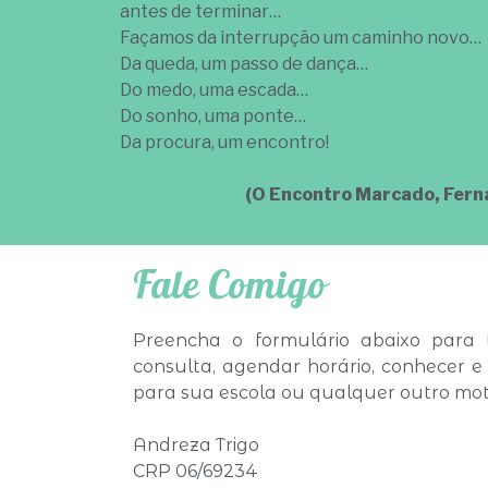
antes de terminar…
Façamos da interrupção um caminho novo…
Da queda, um passo de dança…
Do medo, uma escada…
Do sonho, uma ponte…
Da procura, um encontro!
(O Encontro Marcado, Fern
Fale Comigo
Preencha o formulário abaixo para t
consulta, agendar horário, conhecer e 
para sua escola ou qualquer outro mot
Andreza Trigo
CRP 06/69234