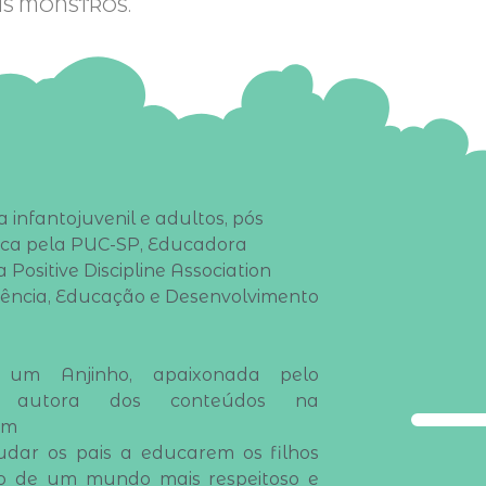
US MONSTROS.
a infantojuvenil e adultos, pós
ica pela PUC-SP, Educadora
 Positive Discipline Association
iência, Educação e Desenvolvimento
um Anjinho, apaixonada pelo
e autora dos conteúdos na
am
udar os pais a educarem os filhos
ão de um mundo mais respeitoso e