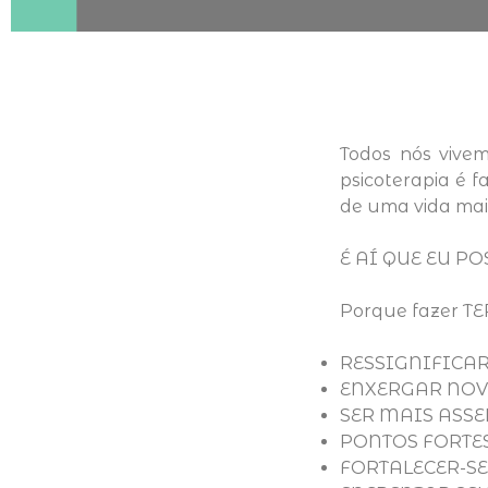
Todos nós vivem
psicoterapia é 
de uma vida mais 
É AÍ QUE EU P
Porque fazer T
RESSIGNIFICAR a
ENXERGAR NOVAS 
SER MAIS ASSERT
PONTOS FORTES c
FORTALECER-SE n