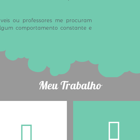
áveis ou professores me procuram
algum comportamento constante e
Meu Trabalho
7 dias para
É para os pais que
transformar sua vida
desejam educar os