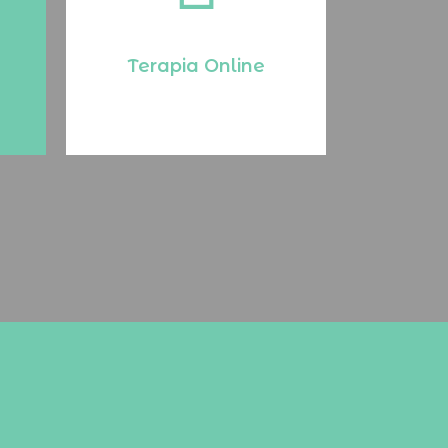
saúde mental e
emocional sem sair de
casa! Marque já!
Terapia Online